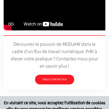
Découvrez le pouvoir de MODJAW dans le
cadre d'un flux de travail numérique. Prêt à
élever votre pratique ? Contactez-nous pour
en savoir plus !
NOUS CONTACTER
En visitant ce site, vous acceptez l'utilisation de cookies
PRIVACY POLICY
SITEMAP
VIRTUAL PATENT MARKING
afin de vous proposer les meilleurs services possibles.
©2026 MODJAW ALL RIGHT RESERVED - Last Update : June.26.2026